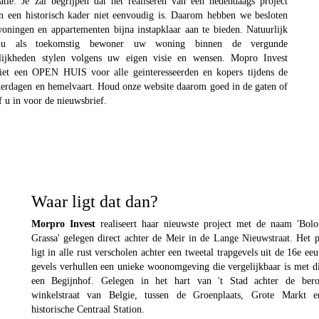
atie. Je zal begrijpen dat het realiseren van een hedendaags project
n een historisch kader niet eenvoudig is. Daarom hebben we besloten
woningen en appartementen bijna instapklaar aan te bieden. Natuurlijk
u als toekomstig bewoner uw woning binnen de vergunde
lijkheden stylen volgens uw eigen visie en wensen. Mopro Invest
iet een OPEN HUIS voor alle geinteresseerden en kopers tijdens de
terdagen en hemelvaart. Houd onze website daarom goed in de gaten of
jf u in voor de nieuwsbrief.
Waar ligt dat dan?
Morpro Invest
realiseert haar nieuwste project met de naam 'Bolo
Grassa' gelegen direct achter de Meir in de Lange Nieuwstraat. Het p
ligt in alle rust verscholen achter een tweetal trapgevels uit de 16e ee
gevels verhullen een unieke woonomgeving die vergelijkbaar is met d
een Begijnhof. Gelegen in het hart van 't Stad achter de bero
winkelstraat van Belgie, tussen de Groenplaats, Grote Markt e
historische Centraal Station.